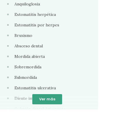
Anquiloglosia
Estomatitis herpética
Estomatitis por herpes
Bruxismo
Absceso dental
Mordida abierta
Sobremordida
Submordida
Estomatitis ulcerativa
Diente impactado
Ver más
Oclusión dental defectuosa
Halitosis