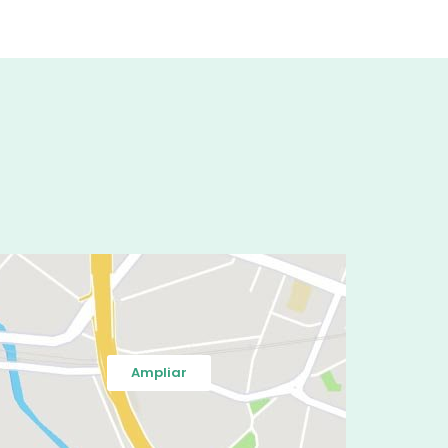
Perlas de Epstein
Infección dental
Diente retenido
Dientes apiñados
Enfermedad gingival
Trastornos de la articulación
temporomandibular
Trastornos de la ATM
Ampliar